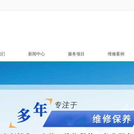
我们
新闻中心
服务项目
维修案例